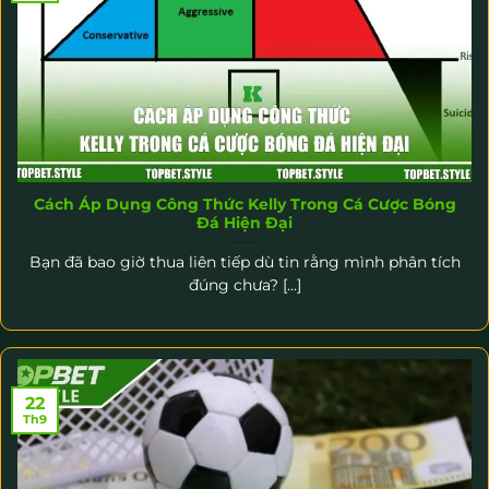
Cách Áp Dụng Công Thức Kelly Trong Cá Cược Bóng
Đá Hiện Đại
Bạn đã bao giờ thua liên tiếp dù tin rằng mình phân tích
đúng chưa? [...]
22
Th9