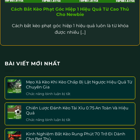
Cách Bắt Kèo Phạt Góc Hiệp 1 Hiệu Quả Từ Cao Thủ
Cho Newbie
Cách bắt kèo phạt góc hiệp 1 hiệu quả luôn là từ khóa
được nhiều [...]
BÀI VIẾT MỚI NHẤT
Mẹo Xả Kèo Khi Kèo Chấp Bị Lật Ngược Hiệu Quả Từ
Chuyên Gia
Chức năng bình luận bị tắt
ở
Mẹo
Xả
Chiến Lược Đánh Kèo Tài Xỉu 0.75 An Toàn Và Hiệu
Kèo
Quả
Khi
Chức năng bình luận bị tắt
ở
Kèo
Chiến
Chấp
Lược
Bị
Kinh Nghiệm Bắt Kèo Rung Phút 70 Trở Đi Dành
Đánh
Lật
Cho Bet Thủ